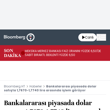
Canlı
SON
MEKSİKA MERKEZ BANKASI FAİZ ORANINI YÜZDE 6,50'DE
OY
DAKİKA
SABİT BIRAKTI; BEKLENTİ YÜZDE 6,50
AÇ
Bloomberg HT
Haberler
Bankalararası piyasada dolar
satışta 1,7670-1,7740 lira arasında işlem görüyor
Bankalararası piyasada dolar