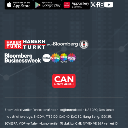
Sitemizdeki veriler Foreks tarafından sağlanmaktadır. NASDAQ, Dow Jones
Industrial Average, SHCOM, FTSE 100, CAC 40, DAX 30, Hang Seng, IBEX 35,
BOVESPA, VİOP ve Tahvil-bono verileri 15 dakika; CME, NYMEX VE S&P verileri 10