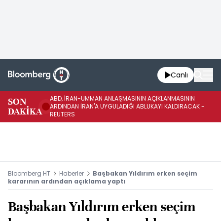
Canlı
ABD, İRAN-UMMAN ANLAŞMASININ AÇIKLANMASININ
AB
SON
ARDINDAN İRAN'A UYGULADIĞI ABLUKAYI KALDIRACAK -
GE
DAKİKA
REUTERS
UY
Bloomberg HT
Haberler
Başbakan Yıldırım erken seçim
kararının ardından açıklama yaptı
Başbakan Yıldırım erken seçim