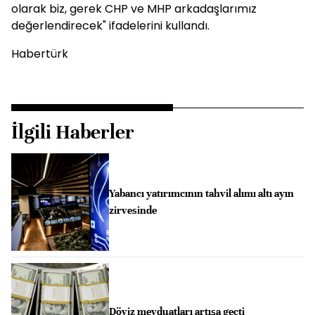
olarak biz, gerek CHP ve MHP arkadaşlarımız
değerlendirecek" ifadelerini kullandı.
Habertürk
İlgili Haberler
Yabancı yatırımcının tahvil alımı altı ayın
zirvesinde
Döviz mevduatları artışa geçti