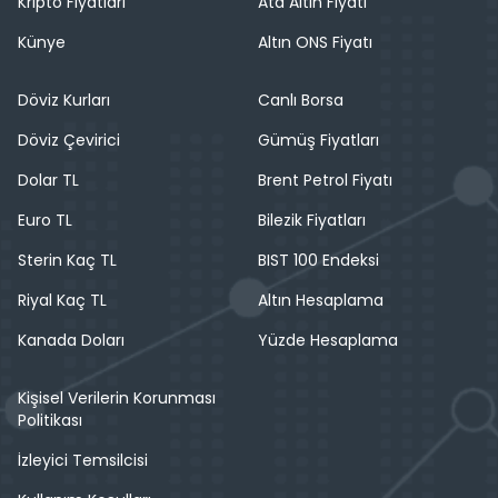
Kripto Fiyatları
Ata Altın Fiyatı
Künye
Altın ONS Fiyatı
Döviz Kurları
Canlı Borsa
Döviz Çevirici
Gümüş Fiyatları
Dolar TL
Brent Petrol Fiyatı
Euro TL
Bilezik Fiyatları
Sterin Kaç TL
BIST 100 Endeksi
Riyal Kaç TL
Altın Hesaplama
Kanada Doları
Yüzde Hesaplama
Kişisel Verilerin Korunması
Politikası
İzleyici Temsilcisi