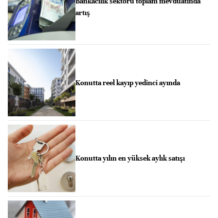
Bankacılık sektörü toplam mevduatında
artış
Konutta reel kayıp yedinci ayında
Konutta yılın en yüksek aylık satışı