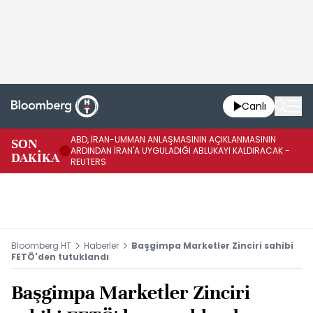
Canlı
ABD, İRAN-UMMAN ANLAŞMASININ AÇIKLANMASININ
AB
SON
ARDINDAN İRAN'A UYGULADIĞI ABLUKAYI KALDIRACAK -
GE
DAKİKA
REUTERS
UY
Bloomberg HT
Haberler
Başgimpa Marketler Zinciri sahibi
FETÖ'den tutuklandı
Başgimpa Marketler Zinciri