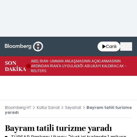
Canlı
ABD, İRAN-UMMAN ANLAŞMASININ AÇIKLANMASININ
AB
SON
ARDINDAN İRAN'A UYGULADIĞI ABLUKAYI KALDIRACAK -
GE
DAKİKA
REUTERS
UY
Bloomberg HT
Kültür Sanat
Seyahat
Bayram tatili turizme
yaradı
Bayram tatili turizme yaradı