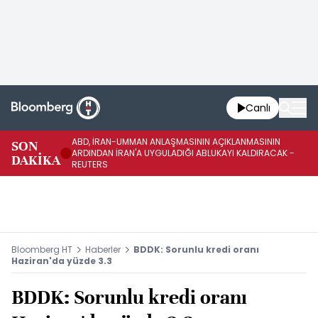
Canlı
ABD, İRAN-UMMAN ANLAŞMASININ AÇIKLANMASININ
AB
SON
ARDINDAN İRAN'A UYGULADIĞI ABLUKAYI KALDIRACAK -
GE
DAKİKA
REUTERS
UY
Bloomberg HT
Haberler
BDDK: Sorunlu kredi oranı
Haziran'da yüzde 3.3
BDDK: Sorunlu kredi oranı