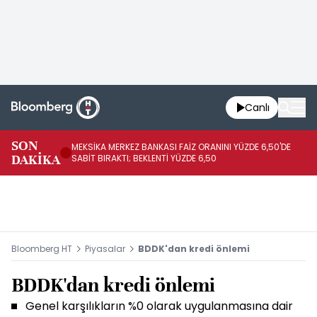
Canlı
SON
MEKSİKA MERKEZ BANKASI FAİZ ORANINI YÜZDE 6,50'DE
OY
DAKİKA
SABİT BIRAKTI; BEKLENTİ YÜZDE 6,50
AÇ
Bloomberg HT
Piyasalar
BDDK'dan kredi önlemi
BDDK'dan kredi önlemi
Genel karşılıkların %0 olarak uygulanmasına dair