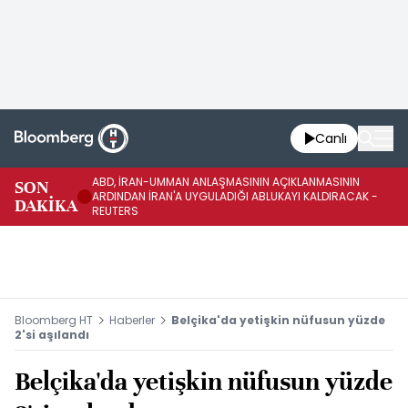
Canlı
ABD, İRAN-UMMAN ANLAŞMASININ AÇIKLANMASININ
AB
SON
ARDINDAN İRAN'A UYGULADIĞI ABLUKAYI KALDIRACAK -
GE
DAKİKA
REUTERS
UY
Bloomberg HT
Haberler
Belçika'da yetişkin nüfusun yüzde
2'si aşılandı
Belçika'da yetişkin nüfusun yüzde