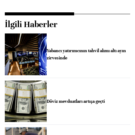
İlgili Haberler
Yabancı yatırımcının tahvil alımı altı ayın
zirvesinde
Döviz mevduatları artışa geçti