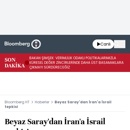
Canlı
BAKAN ŞİMŞEK: VERİMLİLİK ODAKLI POLİTİKALARIMIZLA
BA
SON
KÜRESEL DEĞER ZİNCİRLERİNDE DAHA ÜST BASAMAKLARA
VE
DAKİKA
ÇIKMAYI SÜRDÜRECEĞİZ
DÖ
Bloomberg HT
Haberler
Beyaz Saray'dan İran'a İsrail
tepkisi
Beyaz Saray'dan İran'a İsrail