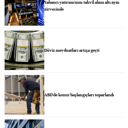
Yabancı yatırımcının tahvil alımı altı ayın
zirvesinde
Döviz mevduatları artışa geçti
ABD'de konut başlangıçları toparlandı