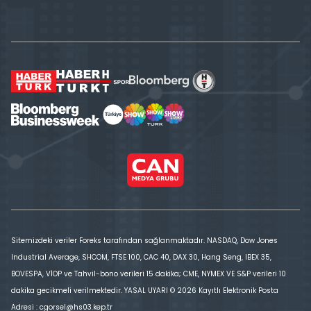
Sitemizdeki veriler Foreks tarafından sağlanmaktadır. NASDAQ, Dow Jones
Industrial Average, SHCOM, FTSE 100, CAC 40, DAX 30, Hang Seng, IBEX 35,
BOVESPA, VİOP ve Tahvil-bono verileri 15 dakika; CME, NYMEX VE S&P verileri 10
dakika gecikmeli verilmektedir. YASAL UYARI © 2026 Kayıtlı Elektronik Posta
Adresi : cgorsel@hs03.kep.tr