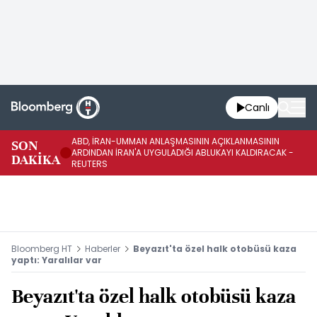
Canlı
ABD, İRAN-UMMAN ANLAŞMASININ AÇIKLANMASININ
AB
SON
ARDINDAN İRAN'A UYGULADIĞI ABLUKAYI KALDIRACAK -
GE
DAKİKA
REUTERS
UY
Bloomberg HT
Haberler
Beyazıt'ta özel halk otobüsü kaza
yaptı: Yaralılar var
Beyazıt'ta özel halk otobüsü kaza