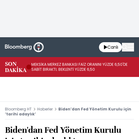
Canlı
SON
MEKSİKA MERKEZ BANKASI FAİZ ORANINI YÜZDE 6,50'DE
OY
DAKİKA
SABİT BIRAKTI; BEKLENTİ YÜZDE 6,50
AÇ
Bloomberg HT
Haberler
Biden’dan Fed Yönetim Kurulu için
‘tarihi adaylık’
Biden'dan Fed Yönetim Kurulu