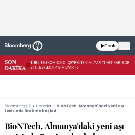
Canlı
SON
TÜRK TELEKOM İKİNCİ ÇEYREKTE 6 MİLYAR TL NET KAR ELDE
AB
DAKİKA
ETTİ; BEKLENTİ 4,9 MİLYAR TL
İR
Bloomberg HT
Haberler
BioNTech, Almanya'daki yeni aşı
tesisinde üretime başladı
BioNTech, Almanya'daki yeni aşı