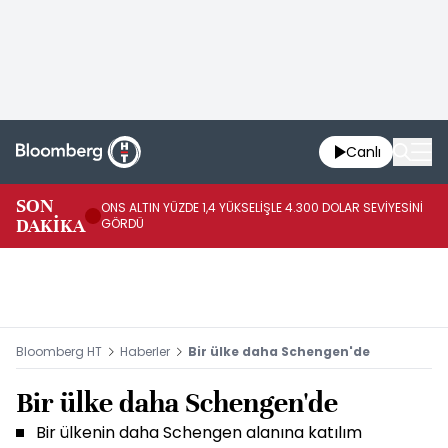
Canlı
SK
SON
ONS ALTIN YÜZDE 1,4 YÜKSELİŞLE 4.300 DOLAR SEVİYESİNİ
GE
DAKİKA
GÖRDÜ
DO
Bloomberg HT
Haberler
Bir ülke daha Schengen'de
Bir ülke daha Schengen'de
Bir ülkenin daha Schengen alanına katılım