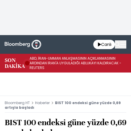
Canlı
ABD, İRAN-UMMAN ANLAŞMASININ AÇIKLANMASININ
AB
SON
ARDINDAN İRAN'A UYGULADIĞI ABLUKAYI KALDIRACAK -
GE
DAKİKA
REUTERS
UY
Bloomberg HT
Haberler
BIST 100 endeksi güne yüzde 0,69
artışla başladı
BIST 100 endeksi güne yüzde 0,69