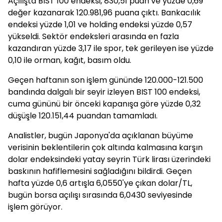
Açılışta BIST 100 endeksi, 830,51 puan ve yüzde 0,69
değer kazanarak 120.981,96 puana çıktı. Bankacılık
endeksi yüzde 1,01 ve holding endeksi yüzde 0,57
yükseldi. Sektör endeksleri arasında en fazla
kazandıran yüzde 3,17 ile spor, tek gerileyen ise yüzde
0,10 ile orman, kağıt, basım oldu.
Geçen haftanın son işlem gününde 120.000-121.500
bandında dalgalı bir seyir izleyen BIST 100 endeksi,
cuma gününü bir önceki kapanışa göre yüzde 0,32
düşüşle 120.151,44 puandan tamamladı.
Analistler, bugün Japonya'da açıklanan büyüme
verisinin beklentilerin çok altında kalmasına karşın
dolar endeksindeki yatay seyrin Türk lirası üzerindeki
baskının hafiflemesini sağladığını bildirdi. Geçen
hafta yüzde 0,6 artışla 6,0550'ye çıkan dolar/TL,
bugün borsa açılışı sırasında 6,0430 seviyesinde
işlem görüyor.