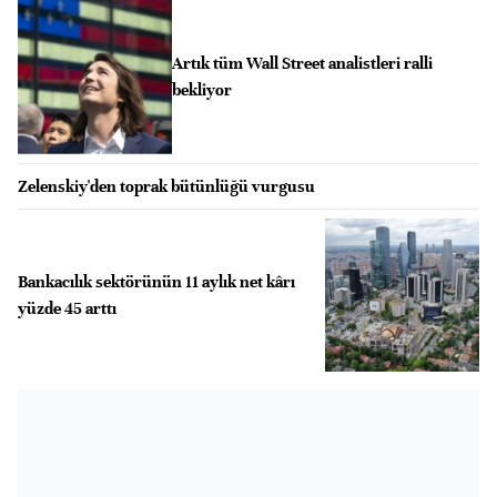
Artık tüm Wall Street analistleri ralli
bekliyor
Zelenskiy'den toprak bütünlüğü vurgusu
Bankacılık sektörünün 11 aylık net kârı
yüzde 45 arttı