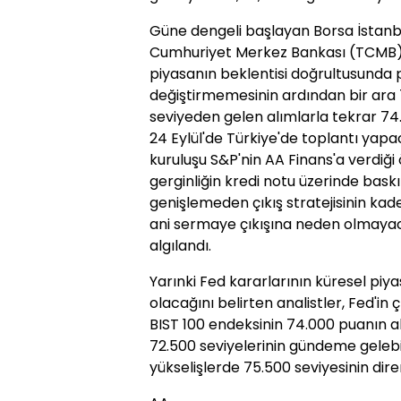
Güne dengeli başlayan Borsa İstanbu
Cumhuriyet Merkez Bankası (TCMB) P
piyasanın beklentisi doğrultusunda po
değiştirmemesinin ardından bir ara 
seviyeden gelen alımlarla tekrar 74
24 Eylül'de Türkiye'de toplantı yap
kuruluşu S&P'nin AA Finans'a verdiği öz
gerginliğin kredi notu üzerinde baskı
genişlemeden çıkış stratejisinin ka
ani sermaye çıkışına neden olmayaca
algılandı.
Yarınki Fed kararlarının küresel piya
olacağını belirten analistler, Fed'in ç
BIST 100 endeksinin 74.000 puanın 
72.500 seviyelerinin gündeme gelebil
yükselişlerde 75.500 seviyesinin d