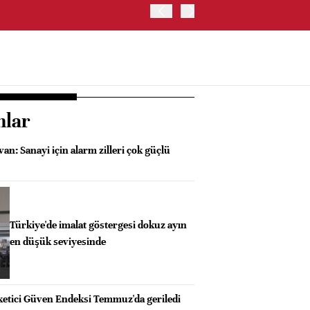
OYAK ÇİMENTO İKİNCİ ÇEY
nlar
an: Sanayi için alarm zilleri çok güçlü
Türkiye'de imalat göstergesi dokuz ayın
en düşük seviyesinde
etici Güven Endeksi Temmuz'da geriledi