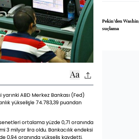
Pekin’den Washing
suçlama
si yarınki ABD Merkez Bankası (Fed)
nlık yükselişle 74.783,39 puandan
 senetleri ortalama yüzde 0,71 oranında
 3 milyar lira oldu. Bankacılık endeksi
de 0,94 oranında yükseliş kaydetti.