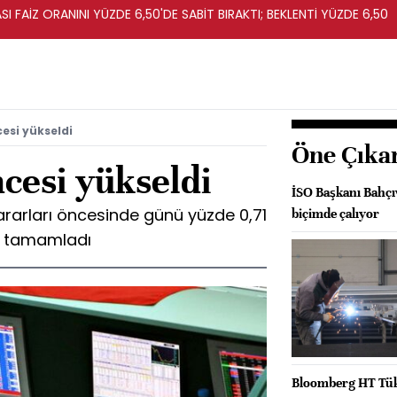
I FAİZ ORANINI YÜZDE 6,50'DE SABİT BIRAKTI; BEKLENTİ YÜZDE 6,50
cesi yükseldi
Öne Çıka
cesi yükseldi
İSO Başkanı Bahçıv
kararları öncesinde günü yüzde 0,71
biçimde çalıyor
n tamamladı
Bloomberg HT Tük