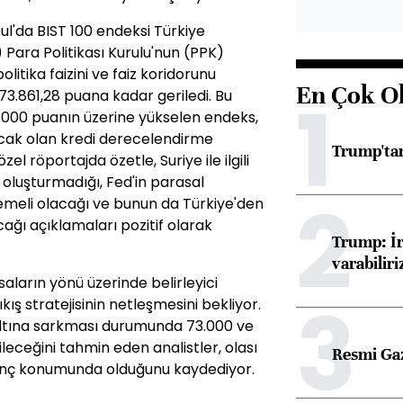
l'da BIST 100 endeksi Türkiye
ara Politikası Kurulu'nun (PPK)
litika faizini ve faiz koridorunu
En Çok O
1
73.861,28 puana kadar geriledi. Bu
.000 puanın üzerine yükselen endeks,
acak olan kredi derecelendirme
Trump'tan
el röportajda özetle, Suriye ile ilgili
 oluşturmadığı, Fed'in parasal
2
demeli olacağı ve bunun da Türkiye'den
ğı açıklamaları pozitif olarak
Trump: İr
varabiliri
saların yönü üzerinde belirleyici
3
ıkış stratejisinin netleşmesini bekliyor.
altına sarkması durumunda 73.000 ve
eceğini tahmin eden analistler, olası
Resmi Ga
irenç konumunda olduğunu kaydediyor.