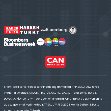
Sitemizdeki veriler Foreks tarafından sağlanmaktadır. NASDAQ, Dow Jones
Industrial Average, SHCOM, FTSE 100, CAC 40, DAX 30, Hang Seng, IBEX 35,
BOVESPA, VİOP ve Tahvil-bono verileri 15 dakika; CME, NYMEX VE S&P verileri 10
dakika gecikmeli verilmektedir. YASAL UYARI © 2026 Kayıtlı Elektronik Posta
Adresi : cgorsel@hs03.kep.tr