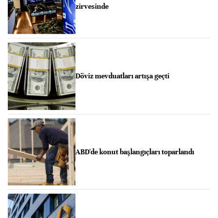
zirvesinde
Döviz mevduatları artışa geçti
ABD'de konut başlangıçları toparlandı