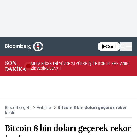
Canlı
SON
META HİSSELERİ YÜZDE 2,1 YÜKSELİŞ İLE SON İKİ HAFTANIN
IN
DAKİKA
ZİRVESİNE ULAŞTI
YÜ
Bloomberg HT
Haberler
Bitcoin 8 bin doları geçerek rekor
kırdı
Bitcoin 8 bin doları geçerek rekor