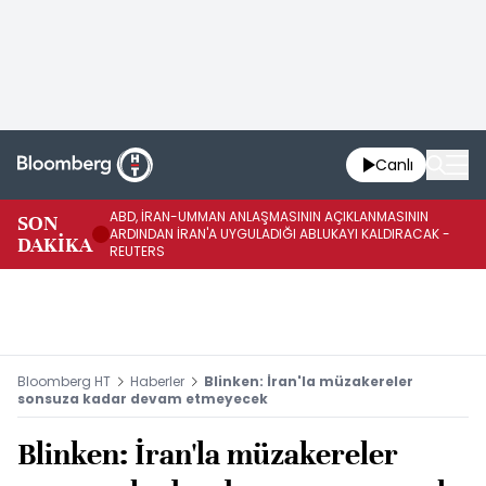
Canlı
ABD, İRAN-UMMAN ANLAŞMASININ AÇIKLANMASININ
AB
SON
ARDINDAN İRAN'A UYGULADIĞI ABLUKAYI KALDIRACAK -
GE
DAKİKA
REUTERS
UY
Bloomberg HT
Haberler
Blinken: İran'la müzakereler
sonsuza kadar devam etmeyecek
Blinken: İran'la müzakereler