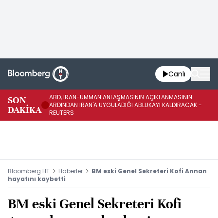
Canlı
ABD, İRAN-UMMAN ANLAŞMASININ AÇIKLANMASININ
AB
SON
ARDINDAN İRAN'A UYGULADIĞI ABLUKAYI KALDIRACAK -
GE
DAKİKA
REUTERS
UY
Bloomberg HT
Haberler
BM eski Genel Sekreteri Kofi Annan
hayatını kaybetti
BM eski Genel Sekreteri Kofi