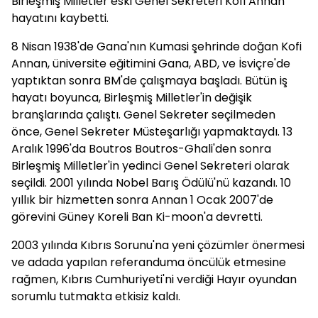
Birleşmiş Milletler eski Genel Sekreteri Kofi Annan
hayatını kaybetti.
8 Nisan 1938'de Gana'nın Kumasi şehrinde doğan Kofi
Annan, üniversite eğitimini Gana, ABD, ve İsviçre'de
yaptıktan sonra BM'de çalışmaya başladı. Bütün iş
hayatı boyunca, Birleşmiş Milletler'in değişik
branşlarında çalıştı. Genel Sekreter seçilmeden
önce, Genel Sekreter Müsteşarlığı yapmaktaydı. 13
Aralık 1996'da Boutros Boutros-Ghali'den sonra
Birleşmiş Milletler'in yedinci Genel Sekreteri olarak
seçildi. 2001 yılında Nobel Barış Ödülü'nü kazandı. 10
yıllık bir hizmetten sonra Annan 1 Ocak 2007'de
görevini Güney Koreli Ban Ki-moon'a devretti.
2003 yılında Kıbrıs Sorunu'na yeni çözümler önermesi
ve adada yapılan referanduma öncülük etmesine
rağmen, Kıbrıs Cumhuriyeti'ni verdiği Hayır oyundan
sorumlu tutmakta etkisiz kaldı.