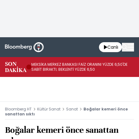
Canlı
SON
MEKSİKA MERKEZ BANKASI FAİZ ORANINI YÜZDE 6,50'DE
OY
DAKİKA
SABİT BIRAKTI; BEKLENTİ YÜZDE 6,50
AÇ
Bloomberg HT
Kültür Sanat
Sanat
Boğalar kemeri önce
sanattan sıktı
Boğalar kemeri önce sanattan