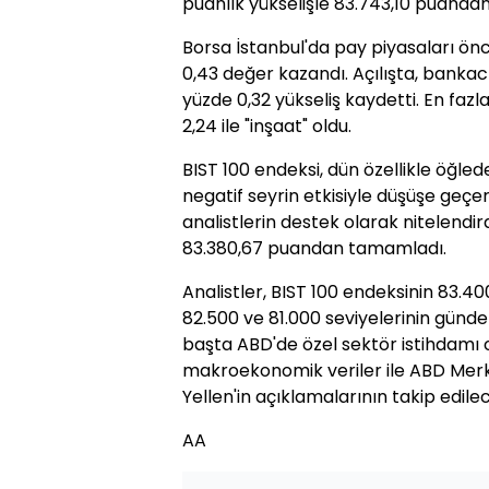
puanlık yükselişle 83.743,10 puandan
Borsa İstanbul'da pay piyasaları ö
0,43 değer kazandı. Açılışta, bankac
yüzde 0,32 yükseliş kaydetti. En faz
2,24 ile "inşaat" oldu.
BIST 100 endeksi, dün özellikle öğle
negatif seyrin etkisiyle düşüşe geçe
analistlerin destek olarak nitelendi
83.380,67 puandan tamamladı.
Analistler, BIST 100 endeksinin 83.4
82.500 ve 81.000 seviyelerinin günd
başta ABD'de özel sektör istihdamı
makroekonomik veriler ile ABD Mer
Yellen'in açıklamalarının takip edilec
AA