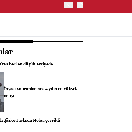
ABD İSTİHDAM VERİLERİ S
nlar
t'tan beri en düşük seviyede
İnşaat yatırımlarında 4 yılın en yüksek
artışı
a gözler Jackson Hole'a çevrildi