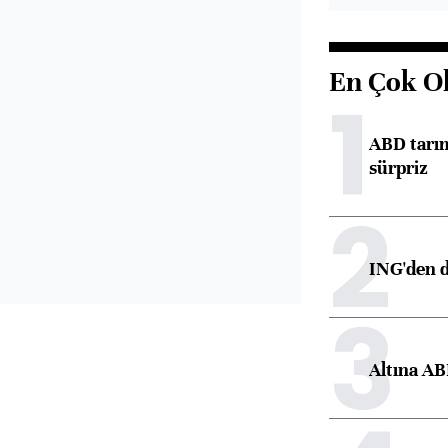
En Çok O
1
ABD tarım
sürpriz
2
ING'den d
3
Altına AB