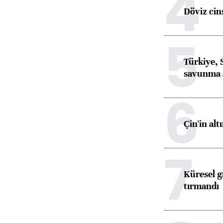
4
Döviz cins
5
Türkiye, 
savunma 
6
Çin'in alt
7
Küresel gı
tırmandı