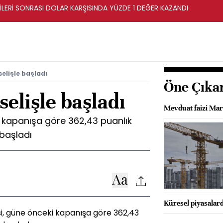
İLERİ SONRASI DOLAR KARŞISINDA YÜZDE 1 DEĞER KAZANDI
elişle başladı
Öne Çıka
elişle başladı
Mevduat faizi Mar
i kapanışa göre 362,43 puanlık
 başladı
Küresel piyasalard
si, güne önceki kapanışa göre 362,43