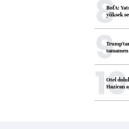
8
BofA: Yatı
yüksek se
9
Trump'tan
tamamen o
10
Otel dolu
Haziran a