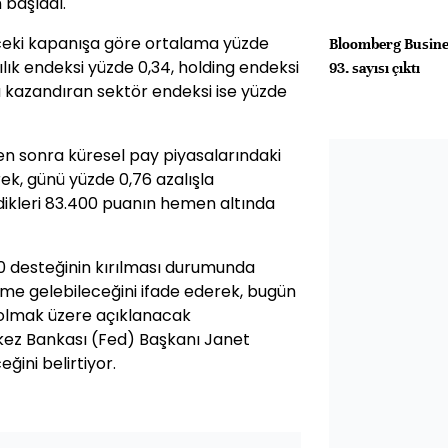
 başladı.
nceki kapanışa göre ortalama yüzde
Bloomberg Busine
ılık endeksi yüzde 0,34, holding endeksi
93. sayısı çıktı
la kazandıran sektör endeksi ise yüzde
den sonra küresel pay piyasalarındaki
rek, günü yüzde 0,76 azalışla
rdikleri 83.400 puanın hemen altında
00 desteğinin kırılması durumunda
eme gelebileceğini ifade ederek, bugün
 olmak üzere açıklanacak
kez Bankası (Fed) Başkanı Janet
eğini belirtiyor.