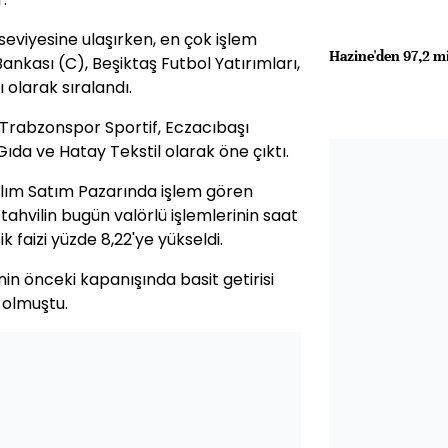
seviyesine ulaşırken, en çok işlem
Hazine'den 97,2 m
Bankası (C), Beşiktaş Futbol Yatırımları,
olarak sıralandı.
e Trabzonspor Sportif, Eczacıbaşı
Gıda ve Hatay Tekstil olarak öne çıktı.
Alım Satım Pazarında işlem gören
tahvilin bugün valörlü işlemlerinin saat
şik faizi yüzde 8,22'ye yükseldi.
inin önceki kapanışında basit getirisi
0 olmuştu.