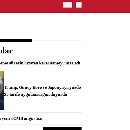
OYAK ÇİMENTO İKİNCİ ÇEY
nlar
eleme süresini uzatan kararnameyi imzaladı
Trump, Güney Kore ve Japonya'ya yüzde
25 tarife uygulanacağını duyurdu
n yeni TCMB öngörüsü