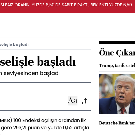
I FAİZ ORANINI YÜZDE 6,50'DE SABİT BIRAKTI; BEKLENTİ YÜZDE 6,50
elişle başladı
Öne Çıka
elişle başladı
Trump, tarife ert
n seviyesinden başladı
MKB) 100 Endeksi açılışın ardından ilk
Deutsche Bank’ta
göre 293,21 puan ve yüzde 0,52 artışla
.