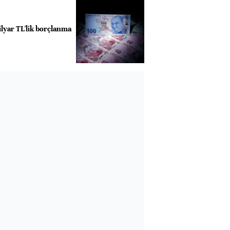
ilyar TL'lik borçlanma