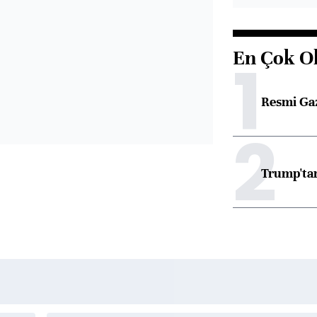
En Çok O
1
Resmi Ga
2
Trump'tan