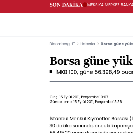
SON DAKİKA
MEKSİKA MERKEZ BANKAS
Bloomberg HT
Haberler
Borsa güne yüks
Borsa güne yüks
İMKB 100, güne 56.398,49 pua
Giriş: 15 Eylül 2011, Perşembe 10:07
Güncelleme: 15 Eylül 2011, Perşembe 13:38
İstanbul Menkul Kıymetler Borsası (İ
30 dakika sonunda, önceki kapanışa 
56.415,20 puan düzeyinde seyrediyor