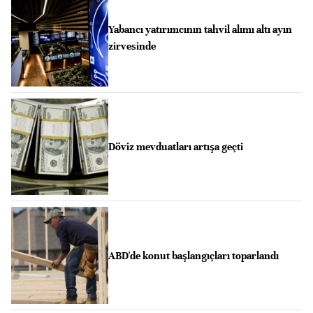
Yabancı yatırımcının tahvil alımı altı ayın
zirvesinde
Döviz mevduatları artışa geçti
ABD'de konut başlangıçları toparlandı