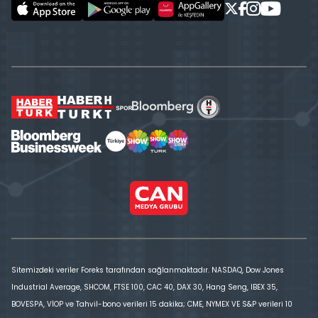
Sitemizdeki veriler Foreks tarafından sağlanmaktadır. NASDAQ, Dow Jones
Industrial Average, SHCOM, FTSE 100, CAC 40, DAX 30, Hang Seng, IBEX 35,
BOVESPA, VİOP ve Tahvil-bono verileri 15 dakika; CME, NYMEX VE S&P verileri 10