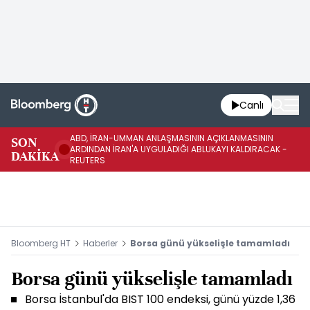
Canlı
ABD, İRAN-UMMAN ANLAŞMASININ AÇIKLANMASININ
AB
SON
ARDINDAN İRAN'A UYGULADIĞI ABLUKAYI KALDIRACAK -
GE
DAKİKA
REUTERS
UY
Bloomberg HT
Haberler
Borsa günü yükselişle tamamladı
Borsa günü yükselişle tamamladı
Borsa İstanbul'da BIST 100 endeksi, günü yüzde 1,36