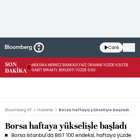
Canlı
SON
MEKSİKA MERKEZ BANKASI FAİZ ORANINI YÜZDE 6,50'DE
OY
DAKİKA
SABİT BIRAKTI; BEKLENTİ YÜZDE 6,50
AÇ
Bloomberg HT
Haberler
Borsa haftaya yükselişle başladı
Borsa haftaya yükselişle başladı
Borsa İstanbul'da BIST 100 endeksi, haftaya yüzde