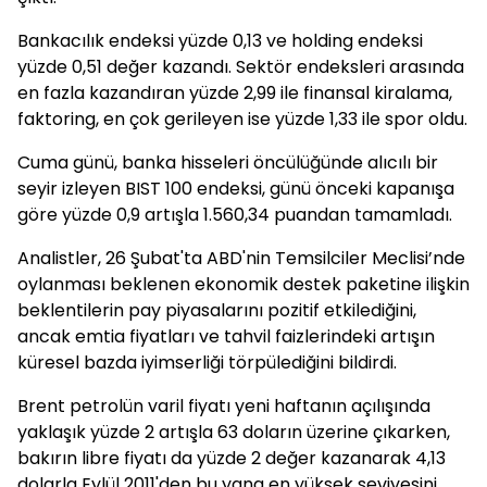
Bankacılık endeksi yüzde 0,13 ve holding endeksi
yüzde 0,51 değer kazandı. Sektör endeksleri arasında
en fazla kazandıran yüzde 2,99 ile finansal kiralama,
faktoring, en çok gerileyen ise yüzde 1,33 ile spor oldu.
Cuma günü, banka hisseleri öncülüğünde alıcılı bir
seyir izleyen BIST 100 endeksi, günü önceki kapanışa
göre yüzde 0,9 artışla 1.560,34 puandan tamamladı.
Analistler, 26 Şubat'ta ABD'nin Temsilciler Meclisi’nde
oylanması beklenen ekonomik destek paketine ilişkin
beklentilerin pay piyasalarını pozitif etkilediğini,
ancak emtia fiyatları ve tahvil faizlerindeki artışın
küresel bazda iyimserliği törpülediğini bildirdi.
Brent petrolün varil fiyatı yeni haftanın açılışında
yaklaşık yüzde 2 artışla 63 doların üzerine çıkarken,
bakırın libre fiyatı da yüzde 2 değer kazanarak 4,13
dolarla Eylül 2011'den bu yana en yüksek seviyesini