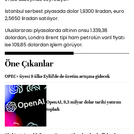
İstanbul serbest piyasada dolar 1,9300 liradan, euro
2,5650 liradan satılıyor.
Uluslararası piyasalarda altının onsu 1.339,38
dolardan, Londra Brent tipi ham petrolün varil fiyatı
ise 109,85 dolardan işlem görüyor.
Öne Çıkanlar
OPEC+ üyesi 8 ülke Eylül'de de üretim artışına gidecek
OpenAI, 8,3 milyar dolar tarihi yatırım
topladı