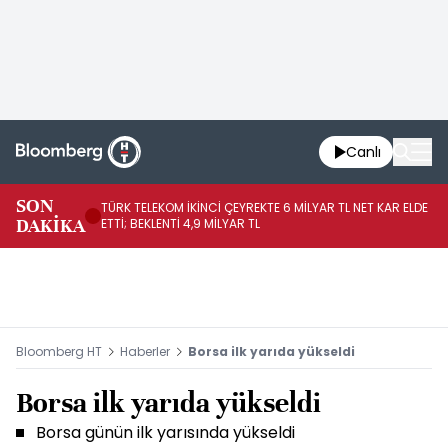
Canlı
SON
TÜRK TELEKOM İKİNCİ ÇEYREKTE 6 MİLYAR TL NET KAR ELDE
AB
DAKİKA
ETTİ; BEKLENTİ 4,9 MİLYAR TL
İR
Bloomberg HT
Haberler
Borsa ilk yarıda yükseldi
Borsa ilk yarıda yükseldi
Borsa günün ilk yarısında yükseldi