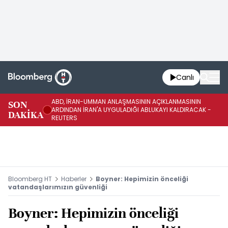
Canlı
ABD, İRAN-UMMAN ANLAŞMASININ AÇIKLANMASININ
AB
SON
ARDINDAN İRAN'A UYGULADIĞI ABLUKAYI KALDIRACAK -
GE
DAKİKA
REUTERS
UY
Bloomberg HT
Haberler
Boyner: Hepimizin önceliği
vatandaşlarımızın güvenliği
Boyner: Hepimizin önceliği