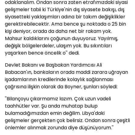
odaklanalım. Ondan sonra zaten etrafımızdaki siyasi
gelişmeler tabii ki Türkiye'nin dış siyasete bakışı, dış
siyasetteki yaklaşımları adına bir takım değişiklikler
gerektirebilecektir. Ama bence şu noktada o 25 bin
kişi deniyor, orada da daha net bir rakam yok.
Mahsur kaldıklarını çoğunun duyuyoruz. Yayılmış,
değişik bölgelerdeler, ulaşım yok. Bu sıkıntıları
yaşarken bence öncelik o'' dedi.
Devlet Bakanı ve Başbakan Yardımcısı Ali
Babacan'ın, bankaların orada maddi zarara uğrayan
işadamlarının kredilerinde kolaylık sağlanması
çağrısına ilişkin olarak da Boyner, şunları söyledi:
''Bilançoyu çıkarmamız lazım. Çok uzun vadeli
taahhütler var. Şu anda muhatap bulup
bulamadığımızdan emin değilim. Libya'daki
gelişmeler gerçekten çok belirsiz. Ondan sonra çeşitli
önlemler alınmak zorunda diye düşünüyorum.''