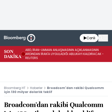
Canlı
ABD, İRAN-UMMAN ANLAŞMASININ AÇIKLANMASININ
AB
SON
ARDINDAN İRAN'A UYGULADIĞI ABLUKAYI KALDIRACAK -
GE
DAKİKA
REUTERS
UY
Bloomberg HT
Haberler
Broadcom'dan rakibi Qualcomm
için 130 milyar dolarlık teklif
Broadcom'dan rakibi Qualcomm