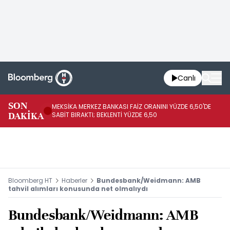
Canlı
SON
MEKSİKA MERKEZ BANKASI FAİZ ORANINI YÜZDE 6,50'DE
OY
DAKİKA
SABİT BIRAKTI; BEKLENTİ YÜZDE 6,50
AÇ
Bloomberg HT
Haberler
Bundesbank/Weidmann: AMB
tahvil alımları konusunda net olmalıydı
Bundesbank/Weidmann: AMB