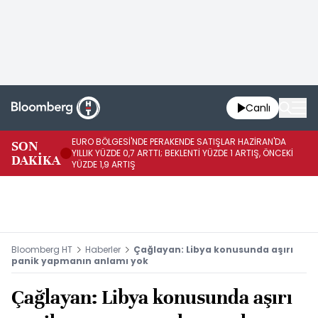
Canlı
EURO BÖLGESİ'NDE PERAKENDE SATIŞLAR HAZİRAN'DA
EU
SON
YILLIK YÜZDE 0,7 ARTTI; BEKLENTİ YÜZDE 1 ARTIŞ, ÖNCEKİ
AY
DAKİKA
YÜZDE 1,9 ARTIŞ
ÖN
Bloomberg HT
Haberler
Çağlayan: Libya konusunda aşırı
panik yapmanın anlamı yok
Çağlayan: Libya konusunda aşırı