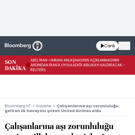
Canlı
ABD, İRAN-UMMAN ANLAŞMASININ AÇIKLANMASININ
AB
SON
ARDINDAN İRAN'A UYGULADIĞI ABLUKAYI KALDIRACAK -
GE
DAKİKA
REUTERS
UY
Bloomberg HT
Haberler
Çalışanlarına aşı zorunluluğu
getiren ilk havayolu şirketi United Airlines oldu
Çalışanlarına aşı zorunluluğu