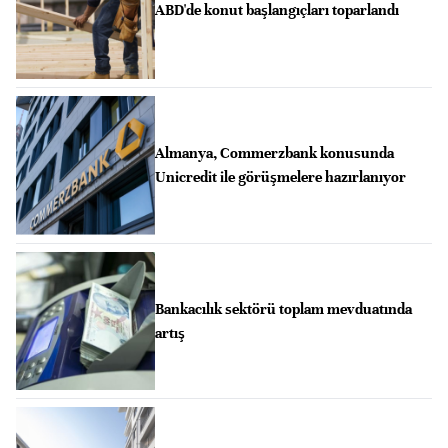
ABD'de konut başlangıçları toparlandı
Almanya, Commerzbank konusunda
Unicredit ile görüşmelere hazırlanıyor
Bankacılık sektörü toplam mevduatında
artış