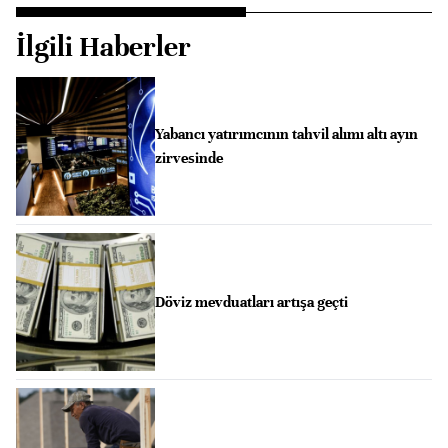
İlgili Haberler
Yabancı yatırımcının tahvil alımı altı ayın
zirvesinde
Döviz mevduatları artışa geçti