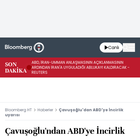
Canlı
ABD, İRAN-UMMAN ANLAŞMASININ AÇIKLANMASININ
AB
SON
ARDINDAN İRAN'A UYGULADIĞI ABLUKAYI KALDIRACAK -
GE
DAKİKA
REUTERS
UY
Bloomberg HT
Haberler
Çavuşoğlu'dan ABD'ye İncirlik
uyarısı
Çavuşoğlu'ndan ABD'ye İncirlik