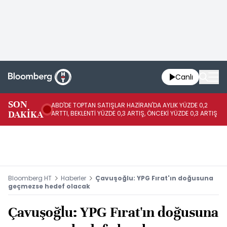
Canlı
SON
ABD'DE TOPTAN SATIŞLAR HAZİRAN'DA AYLIK YÜZDE 0,2
AP
DAKİKA
ARTTI, BEKLENTİ YÜZDE 0,3 ARTIŞ, ÖNCEKİ YÜZDE 0,3 ARTIŞ
KA
Bloomberg HT
Haberler
Çavuşoğlu: YPG Fırat'ın doğusuna
geçmezse hedef olacak
Çavuşoğlu: YPG Fırat'ın doğusuna