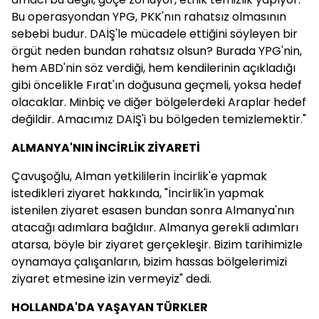
Bu operasyondan YPG, PKK'nın rahatsız olmasının
sebebi budur. DAİŞ'le mücadele ettiğini söyleyen bir
örgüt neden bundan rahatsız olsun? Burada YPG'nin,
hem ABD'nin söz verdiği, hem kendilerinin açıkladığı
gibi öncelikle Fırat'ın doğusuna geçmeli, yoksa hedef
olacaklar. Minbiç ve diğer bölgelerdeki Araplar hedef
değildir. Amacımız DAİŞ'i bu bölgeden temizlemektir."
ALMANYA'NIN İNCİRLİK ZİYARETİ
Çavuşoğlu, Alman yetkililerin İncirlik'e yapmak
istedikleri ziyaret hakkında, "İncirlik'in yapmak
istenilen ziyaret esasen bundan sonra Almanya'nın
atacağı adımlara bağldıır. Almanya gerekli adımları
atarsa, böyle bir ziyaret gerçekleşir. Bizim tarihimizle
oynamaya çalışanların, bizim hassas bölgelerimizi
ziyaret etmesine izin vermeyiz" dedi.
HOLLANDA'DA YAŞAYAN TÜRKLER