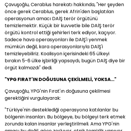
Çavuşoğlu, Cerablus harekatı hakkında, "Her şeyden
önce gerek Cerablus, gerek Afrin'den başlatılan
operasyonun amacı DAİŞ terör örgütünü
temizlemektir. Küçük bir kuvvetle bile DAİŞ terör
örgütü kontrol ettiği şehirleri terk ediyor, kaçıyor.
Sadece hava operasyonları ile DAİŞ'i yenmek
mümkün değil, kara operasyonlarıyla DAİŞ'i
temizleyebiliriz. Koalisyon içerisindeki 65 ülkeyi
bırakın 5-6 ülke işbirliği yapsaydı, bugün DAİŞ diye bir
örgüt kalmazdı" dedi.
"YPG FIRAT'IN DOĞUSUNA ÇEKİLMELİ, YOKSA..."
Çavuşoğlu, YPG'nin Fırat'ın doğusuna çekilmesi
gerektiğini vurgulayarak:
"Türkiye'nin desteklediği operasyona katılanlar bu
bölgenin insanları. Bu bölgeye, bu bölgeyi terk etmek
zorunda kalan insanlar yerleştirilmeli. Ama YPG'nin
amacı bu değil, göçe zorluyor, etnik temizlik yapıyor.