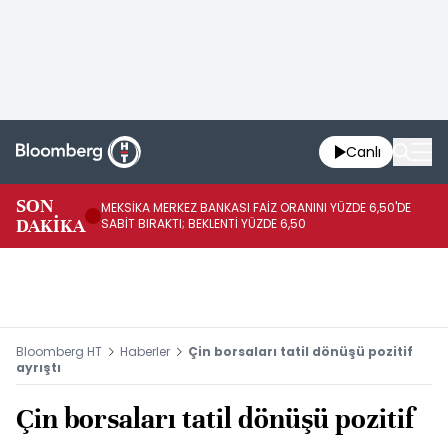
Canlı
SON
MEKSİKA MERKEZ BANKASI FAİZ ORANINI YÜZDE 6,50'DE
OY
DAKİKA
SABİT BIRAKTI; BEKLENTİ YÜZDE 6,50
AÇ
Bloomberg HT
Haberler
Çin borsaları tatil dönüşü pozitif
ayrıştı
Çin borsaları tatil dönüşü pozitif