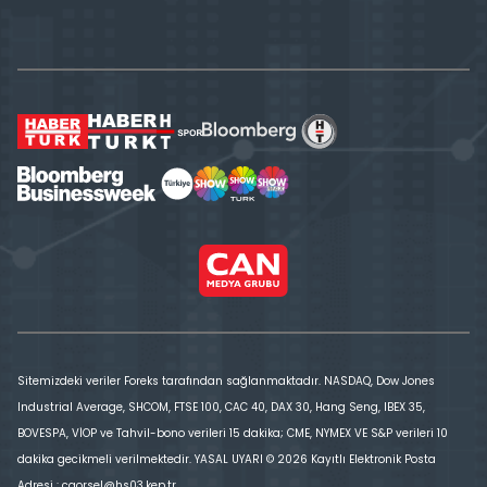
Sitemizdeki veriler Foreks tarafından sağlanmaktadır. NASDAQ, Dow Jones
Industrial Average, SHCOM, FTSE 100, CAC 40, DAX 30, Hang Seng, IBEX 35,
BOVESPA, VİOP ve Tahvil-bono verileri 15 dakika; CME, NYMEX VE S&P verileri 10
dakika gecikmeli verilmektedir. YASAL UYARI © 2026 Kayıtlı Elektronik Posta
Adresi : cgorsel@hs03.kep.tr