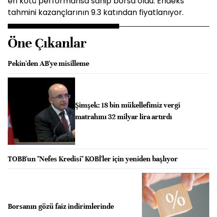
en kötü performansa sahip borsa oldu. Endeks
tahmini kazançlarının 9.3 katından fiyatlanıyor.
Öne Çıkanlar
Pekin'den AB'ye misilleme
Şimşek: 18 bin mükellefimiz vergi
matrahını 32 milyar lira artırdı
TOBB'un "Nefes Kredisi" KOBİ'ler için yeniden başlıyor
Borsanın gözü faiz indirimlerinde