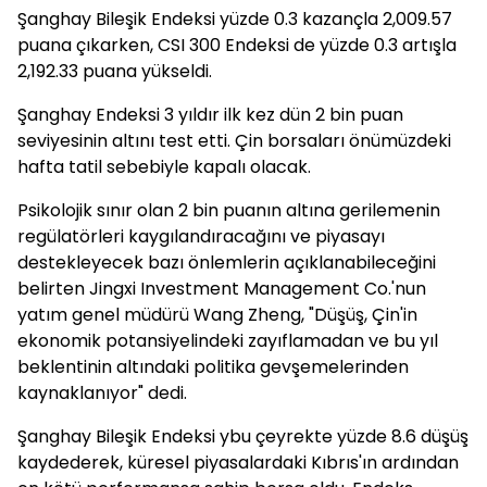
Şanghay Bileşik Endeksi yüzde 0.3 kazançla 2,009.57
puana çıkarken, CSI 300 Endeksi de yüzde 0.3 artışla
2,192.33 puana yükseldi.
Şanghay Endeksi 3 yıldır ilk kez dün 2 bin puan
seviyesinin altını test etti. Çin borsaları önümüzdeki
hafta tatil sebebiyle kapalı olacak.
Psikolojik sınır olan 2 bin puanın altına gerilemenin
regülatörleri kaygılandıracağını ve piyasayı
destekleyecek bazı önlemlerin açıklanabileceğini
belirten Jingxi Investment Management Co.'nun
yatım genel müdürü Wang Zheng, "Düşüş, Çin'in
ekonomik potansiyelindeki zayıflamadan ve bu yıl
beklentinin altındaki politika gevşemelerinden
kaynaklanıyor" dedi.
Şanghay Bileşik Endeksi ybu çeyrekte yüzde 8.6 düşüş
kaydederek, küresel piyasalardaki Kıbrıs'ın ardından