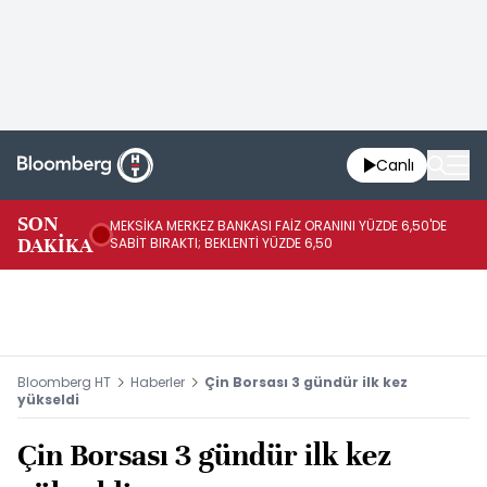
Canlı
SON
MEKSİKA MERKEZ BANKASI FAİZ ORANINI YÜZDE 6,50'DE
OY
DAKİKA
SABİT BIRAKTI; BEKLENTİ YÜZDE 6,50
AÇ
Bloomberg HT
Haberler
Çin Borsası 3 gündür ilk kez
yükseldi
Çin Borsası 3 gündür ilk kez