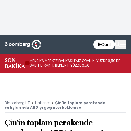
Canlı
SON
MEKSİKA MERKEZ BANKASI FAİZ ORANINI YÜZDE 6,50'DE
OY
DAKİKA
SABİT BIRAKTI; BEKLENTİ YÜZDE 6,50
AÇ
Bloomberg HT
Haberler
Çin'in toplam perakende
satışlarında ABD'yi geçmesi bekleniyor
Çin'in toplam perakende