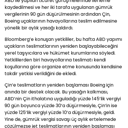
ABD ile yapılan ticaret görüşmelerinde ilerleme
kaydedilmesi ve her iki tarafa uygulanan gümrük
vergilerinin 90 gün düşürülmesinin ardından Çin,
Boeing uçaklarının havayollarına teslim edilmesine
yönelik bir aylık yasağı kaldırdı.
Bloomberg’e konuşan yetkililer, bu hafta ABD yapımı
uçakların teslimatlarının yeniden başlayabileceğini
yerel taşıyıcılara ve hükümet kurumlarına söyledi.
Yetkililerden biri havayollarına teslimatı kendi
koşullarına göre organize etme konusunda kendisine
takdir yetkisi verildiğini de ekledi.
Çin’e teslimatların yeniden başlaması Boeing için
anında bir destek olacak. Bu yasağın kalkması,
ABD’nin Çin ithalatına uyguladığı yüzde 145’lik vergiyi
90 gün boyunca yüzde 30’a düşürmesiyle, Çin’in ise
yüzde 125’lik vergiyi yüzde 10’a düşürmesiyle, geldi.
Yine de, gümrük vergisi savaşı üç aylık ertelemede
çözülmezse jet teslimatlarının yeniden başlaması