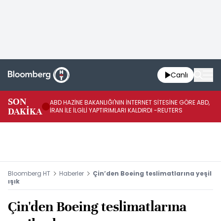
Canlı
SON
ABD HAZİNE BAKANLIĞI'NIN İNTERNET SİTESİNE GÖRE ABD,
KO
DAKİKA
İRAN İLE İLGİLİ YAPTIRIMLARI KALDIRDI -REUTERS
AÇ
Bloomberg HT
Haberler
Çin’den Boeing teslimatlarına yeşil
ışık
Çin'den Boeing teslimatlarına