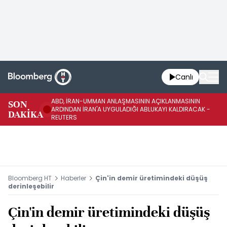
Canlı
ABD, İRAN-UMMAN ANLAŞMASININ AÇIKLANMASININ
AB
SON
ARDINDAN İRAN'A UYGULADIĞI ABLUKAYI KALDIRACAK -
GE
DAKİKA
REUTERS
UY
Bloomberg HT
Haberler
Çin'in demir üretimindeki düşüş
derinleşebilir
Çin'in demir üretimindeki düşüş