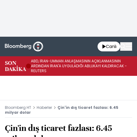
Canlı
ABD, İRAN-UMMAN ANLAŞMASININ AÇIKLANMASININ
AB
SON
ARDINDAN İRAN'A UYGULADIĞI ABLUKAYI KALDIRACAK -
GE
DAKİKA
REUTERS
UY
Bloomberg HT
Haberler
Çin'in dış ticaret fazlası: 6.45
milyar dolar
Çin'in dış ticaret fazlası: 6.45