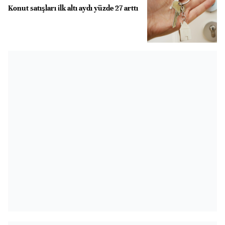
Konut satışları ilk altı aydı yüzde 27 arttı