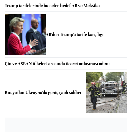
Trump tarifelerinde bu sefer hedef AB ve Meksika
AB'den Trump'a tarife karşılığı
Çin ve ASEAN ülkeleri arasında ticaret anlaşması adımı
Rusya'dan Ukrayna'da geniş çaplı saldırı