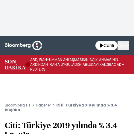
Canlı
ABD, İRAN-UMMAN ANLAŞMASININ AÇIKLANMASININ
AB
SON
ARDINDAN İRAN'A UYGULADIĞI ABLUKAYI KALDIRACAK -
GE
DAKİKA
REUTERS
UY
Bloomberg HT
Haberler
Citi: Türkiye 2019 yılında % 3.4
küçülür
Citi: Türkiye 2019 yılında % 3.4