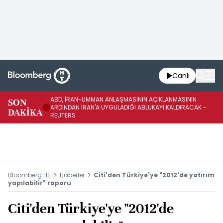
Canlı
ABD, İRAN-UMMAN ANLAŞMASININ AÇIKLANMASININ
AB
SON
ARDINDAN İRAN'A UYGULADIĞI ABLUKAYI KALDIRACAK -
GE
DAKİKA
REUTERS
UY
Bloomberg HT
Haberler
Citi'den Türkiye'ye "2012'de yatırım
yapılabilir" raporu
Citi'den Türkiye'ye "2012'de