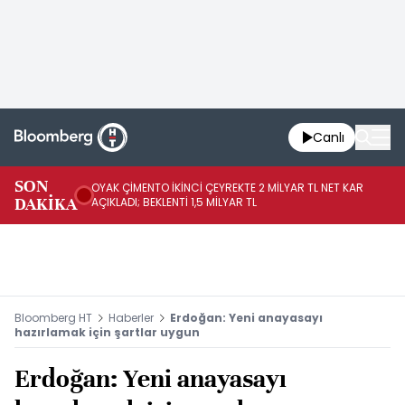
Canlı
İR
SON
OYAK ÇİMENTO İKİNCİ ÇEYREKTE 2 MİLYAR TL NET KAR
YÖ
DAKİKA
AÇIKLADI; BEKLENTİ 1,5 MİLYAR TL
OL
Bloomberg HT
Haberler
Erdoğan: Yeni anayasayı
hazırlamak için şartlar uygun
Erdoğan: Yeni anayasayı