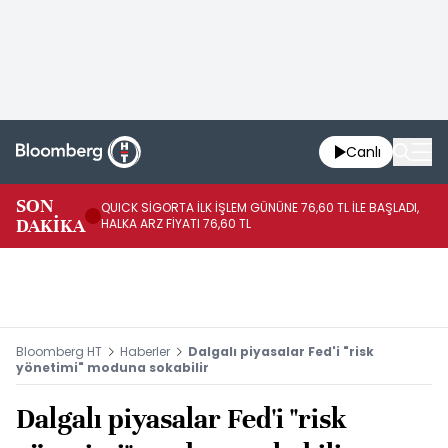
Canlı
SON
QUICK SİGORTA İLK İŞLEM GÜNÜNE 76,60 TL İLE BAŞLADI,
BI
DAKİKA
HALKA ARZ FİYATI 76,60 TL
PU
Bloomberg HT
Haberler
Dalgalı piyasalar Fed'i "risk
yönetimi" moduna sokabilir
Dalgalı piyasalar Fed'i "risk