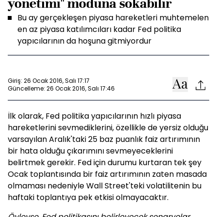
yönetimi" moduna sokabilir
Bu ay gerçekleşen piyasa hareketleri muhtemelen
en az piyasa katılımcıları kadar Fed politika
yapıcılarının da hoşuna gitmiyordur
Giriş: 26 Ocak 2016, Salı 17:17
Güncelleme: 26 Ocak 2016, Salı 17:46
İlk olarak, Fed politika yapıcılarının hızlı piyasa
hareketlerini sevmediklerini, özellikle de yersiz olduğu
varsayılan Aralık'taki 25 baz puanlık faiz artırımının
bir hata olduğu çıkarımını sevmeyeceklerini
belirtmek gerekir. Fed için durumu kurtaran tek şey
Ocak toplantısında bir faiz artırımının zaten masada
olmaması nedeniyle Wall Street'teki volatilitenin bu
haftaki toplantıya pek etkisi olmayacaktır.
Öyleyse, Fed politikasını belirleyecek senaryolar