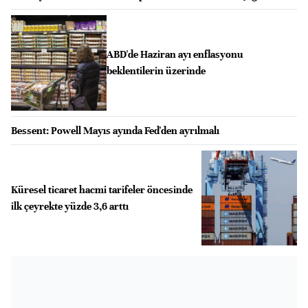
ABD'de Haziran ayı enflasyonu
beklentilerin üzerinde
Bessent: Powell Mayıs ayında Fed'den ayrılmalı
Küresel ticaret hacmi tarifeler öncesinde
ilk çeyrekte yüzde 3,6 arttı