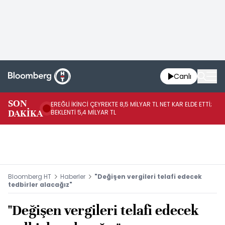
Canlı
SON
EREĞLİ İKİNCİ ÇEYREKTE 8,5 MİLYAR TL NET KAR ELDE ETTİ;
BO
DAKİKA
BEKLENTİ 5,4 MİLYAR TL
YÜ
Bloomberg HT
Haberler
"Değişen vergileri telafi edecek
tedbirler alacağız"
"Değişen vergileri telafi edecek