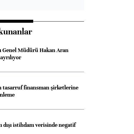
kunanlar
sı Genel Müdürü Hakan Aran
ayrılıyor
tasarruf finansman şirketlerine
enleme
 dışı istihdam verisinde negatif