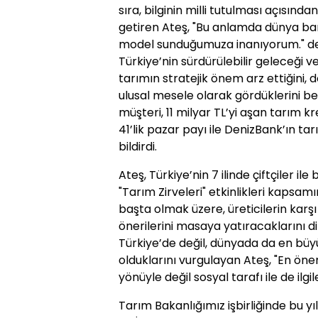
sıra, bilginin milli tutulması açısınd
getiren Ateş, "Bu anlamda dünya ban
model sunduğumuza inanıyorum." de
Türkiye’nin sürdürülebilir geleceği v
tarımın stratejik önem arz ettiğini, 
ulusal mesele olarak gördüklerini bel
müşteri, 11 milyar TL’yi aşan tarım k
41’lik pazar payı ile DenizBank’ın tar
bildirdi.
Ateş, Türkiye’nin 7 ilinde çiftçiler il
"Tarım Zirveleri" etkinlikleri kapsam
başta olmak üzere, üreticilerin kar
önerilerini masaya yatıracaklarını d
Türkiye’de değil, dünyada da en bü
olduklarını vurgulayan Ateş, "En öne
yönüyle değil sosyal tarafı ile de ilgi
Tarım Bakanlığımız işbirliğinde bu y