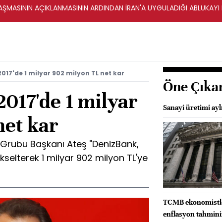
ŞMASININ AÇIKLANMASININ ARDINDAN İRAN'A UYGULADIĞI ABLUKAYI
017'de 1 milyar 902 milyon TL net kar
Öne Çıka
017'de 1 milyar
Sanayi üretimi ayl
net kar
 Grubu Başkanı Ateş "DenizBank,
kselterek 1 milyar 902 milyon TL'ye
TCMB ekonomistler
enflasyon tahminin