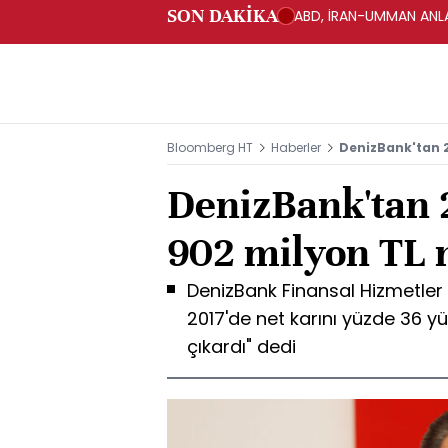
SON DAKİKA
ABD, İRAN-UMMAN ANLA
Bloomberg HT
Haberler
DenizBank'tan 2
DenizBank'tan 2
902 milyon TL 
DenizBank Finansal Hizmetler
2017'de net karını yüzde 36 yü
çıkardı" dedi