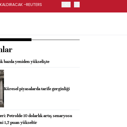
 KALDIRACAK -REUTERS
ABD DIŞİŞLERİ BAKANLIĞI
UYGULANACAK
nlar
ık bazda yeniden yükselişte
Küresel piyasalarda tarife gerginliği
i: Petrolde 10 dolarlık artış senaryosu
i 1,2 puan yükseltir