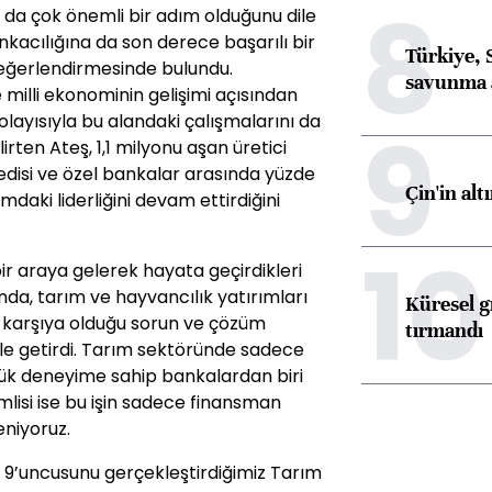
8
an da çok önemli bir adım olduğunu dile
kacılığına da son derece başarılı bir
Türkiye, 
ğerlendirmesinde bulundu.
savunma 
e milli ekonominin gelişimi açısından
dolayısıyla bu alandaki çalışmalarını da
9
irten Ateş, 1,1 milyonu aşan üretici
redisi ve özel bankalar arasında yüzde
Çin'in alt
ımdaki liderliğini devam ettirdiğini
10
e bir araya gelerek hayata geçirdikleri
ında, tarım ve hayvancılık yatırımları
Küresel gı
şı karşıya olduğu sorun ve çözüm
tırmandı
ile getirdi. Tarım sektöründe sadece
yük deneyime sahip bankalardan biri
mlisi ise bu işin sadece finansman
leniyoruz.
ıl 9’uncusunu gerçekleştirdiğimiz Tarım