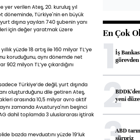
yer verilen Ateş, 20. kuruluş yıl
et döneminde, Türkiye'nin en büyük
e yurt dışına yayılan 740 şubenin yanı
keleri için değer yaratmak üzere
En Çok O
1
yıllık yüzde 18 artış ile 160 milyar TL’ye
İş Banka
unu koruduğunu, aynı dönemde net
görevden 
ar 902 milyon TL’ye çıkardığını
2
sadece Türkiye’de değil, yurt dışında
BDDK'den 
nı oluşturduğunu dile getiren Ateş,
yeni düz
akleri arasında 10,5 milyar avro aktif
 aynı zamanda Avusturya'nın beşinci
3
G dahil toplamda 3 uluslararası iştirak
ABD tarım
solide bazda mevduatını yüzde 19’luk
sürpriz