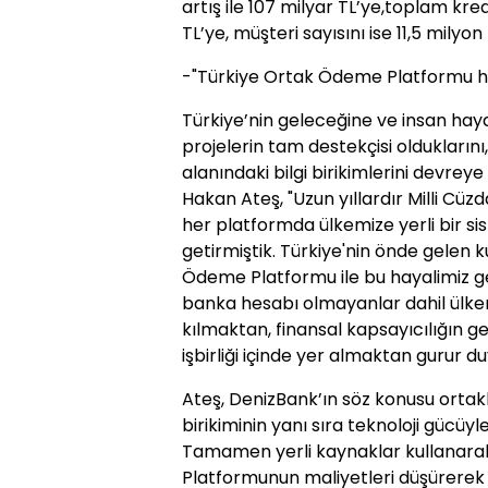
artış ile 107 milyar TL’ye,toplam kredil
TL’ye, müşteri sayısını ise 11,5 milyon 
-"Türkiye Ortak Ödeme Platformu ha
Türkiye’nin geleceğine ve insan haya
projelerin tam destekçisi olduklarını
alanındaki bilgi birikimlerini devre
Hakan Ateş, "Uzun yıllardır Milli C
her platformda ülkemize yerli bir 
getirmiştik. Türkiye'nin önde gelen 
Ödeme Platformu ile bu hayalimiz ger
banka hesabı olmayanlar dahil ülkemi
kılmaktan, finansal kapsayıcılığın g
işbirliği içinde yer almaktan gurur duy
Ateş, DenizBank’ın söz konusu ortakl
birikiminin yanı sıra teknoloji gücüy
Tamamen yerli kaynaklar kullanara
Platformunun maliyetleri düşürerek