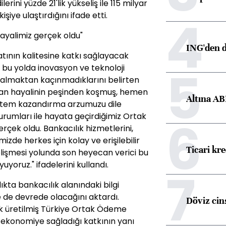
erini yüzde 21'lik yükseliş ile 115 milyar
4
kişiye ulaştırdığını ifade etti.
yalimiz gerçek oldu"
ING'den d
tının kalitesine katkı sağlayacak
5
, bu yolda inovasyon ve teknoloji
ye almaktan kaçınmadıklarını belirten
üzdan hayalinin peşinden koşmuş, hemen
Altına AB
sistem kazandırma arzumuzu dile
kurumları ile hayata geçirdiğimiz Ortak
6
çek oldu. Bankacılık hizmetlerini,
zde herkes için kolay ve erişilebilir
Ticari kr
elişmesi yolunda son heyecan verici bu
uyoruz." ifadelerini kullandı.
7
ıkta bankacılık alanındaki bilgi
le de devrede olacağını aktardı.
Döviz cins
k üretilmiş Türkiye Ortak Ödeme
 ekonomiye sağladığı katkının yanı