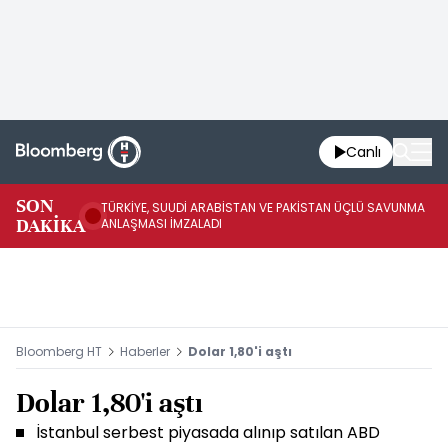
Canlı
SON
TÜRKİYE, SUUDİ ARABİSTAN VE PAKİSTAN ÜÇLÜ SAVUNMA
TR
DAKİKA
ANLAŞMASI İMZALADI
BN
Bloomberg HT
Haberler
Dolar 1,80'i aştı
Dolar 1,80'i aştı
İstanbul serbest piyasada alınıp satılan ABD