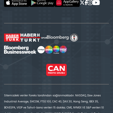
Sitemizdeki veriler Foreks tarafından sağlanmaktadır. NASDAQ, Dow Jones
Industrial Average, SHCOM, FTSE 100, CAC 40, DAX 30, Hang Seng, IBEX 35,
BOVESPA, VİOP ve Tahvil-bono verileri 15 dakika; CME, NYMEX VE S&P verileri 10