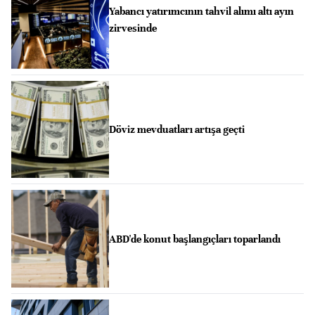
Yabancı yatırımcının tahvil alımı altı ayın
zirvesinde
Döviz mevduatları artışa geçti
ABD'de konut başlangıçları toparlandı