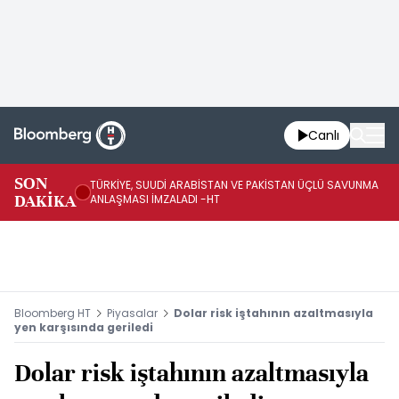
Canlı
SON
TÜRKİYE, SUUDİ ARABİSTAN VE PAKİSTAN ÜÇLÜ SAVUNMA
TR
DAKİKA
ANLAŞMASI İMZALADI -HT
BN
Bloomberg HT
Piyasalar
Dolar risk iştahının azaltmasıyla
yen karşısında geriledi
Dolar risk iştahının azaltmasıyla