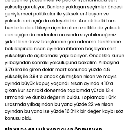
yükseliş görülüyor. Bunlara yaklaşan seçimler öncesi
genişlemeci politikalar ile yüksek enflasyon ve
yüksek cari açığı da ekleyebiliriz. Ancak belki tüm
bunlarla da etkileşim içinde olan özellikle de yüksek
cari açığın da nedenleri arasında sayabileceğimiz
şirketlerin döviz borçlarının geri ödenme tarihlerine
bakıldığında nisan ayından itibaren başlayan sert
yükselişin de açıklaması yapılabiliyor. Öncelikle kurun
yılbaşından sonraki yolculuğuna bakalım. Yılbaşına
3.76 lira ile giren dolar mart sonunda yüzde 4.8
yükseliş ile 3.94’e ancak çıkmışken nisan ve mayıs
ayında büyük kopuş yaşandı. Nisan ayında 4.10’a
çıkan kur sonraki dönemde toplamda yüzde 13.4
tırmandı ve dünkü değerini buldu. Toplamda Türk
Lirası’nda yılbaşından bu yana yüzde 22 ve nisan
ayından bu yana ise yüzde 16.2’lik bir değer kaybı söz
konusu oldu.
BİR YILDA 69.1 MİLYAR DOLAR ÖDEME VAR