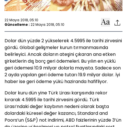
22 Mayıs 2018, 05:10
Güncelleme :
22 Mayıs 2018, 05:10
Dolar dün yüzde 2 yükselerek 4.5995 ile tarihi zirvesini
gördü. Global gelişmeler kurun tırmanmasında
belirleyici. Ancak doların ateşini çıkaran ana etken
şirketlerin dış borç geri ödemeleri. Bu yılın en yüklü
geri ödemesi 10.9 milyar dolarla mayısta. Sadece son
2 ayda yapılan geri ödeme tutarı 19.9 milyar dolar. İyi
haber ise geri ödeme yükü haziranda hafifliyor.
Dolar kuru dün yine Türk Lirası karşısında rekor
kırarak 4.5995 ile tarihi zirvesini gördü. Türk
Lirası’ndaki değer kaybının nedeni olarak başta
dolardaki küresel değer kazancı, Standard and
Poors’un (S&P) not indirimi, ABD faizlerinin yüzde 3’ün
de üzerine yükselmesi ve petrol fiyatlarındaki sert