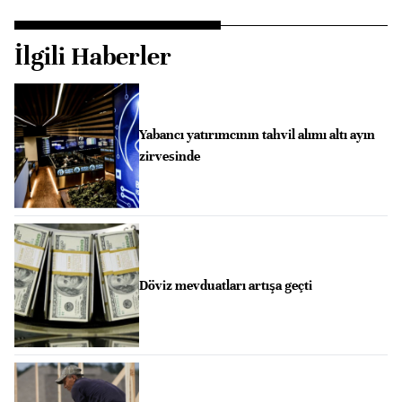
İlgili Haberler
Yabancı yatırımcının tahvil alımı altı ayın
zirvesinde
Döviz mevduatları artışa geçti