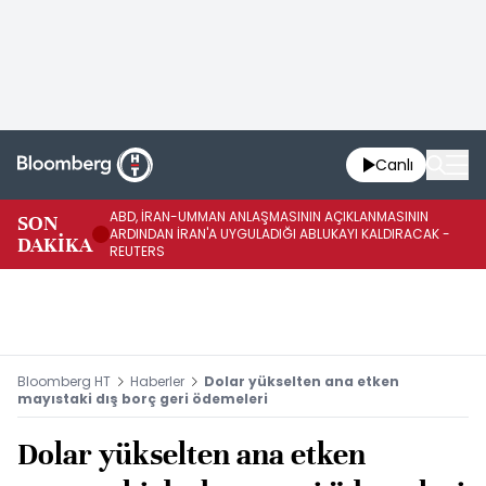
Canlı
ABD, İRAN-UMMAN ANLAŞMASININ AÇIKLANMASININ
AB
SON
ARDINDAN İRAN'A UYGULADIĞI ABLUKAYI KALDIRACAK -
GE
DAKİKA
REUTERS
UY
Bloomberg HT
Haberler
Dolar yükselten ana etken
mayıstaki dış borç geri ödemeleri
Dolar yükselten ana etken