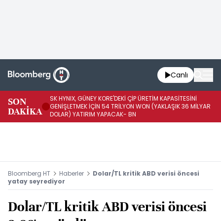
Canlı
SK HYNIX, GÜNEY KORE'DEKİ ÇİP ÜRETİM KAPASİTESİNİ
SON
BO
GENİŞLETMEK İÇİN 54 TRİLYON WON (YAKLAŞIK 36 MİLYAR
DAKİKA
AR
DOLAR) YATIRIM YAPACAK- BN
Bloomberg HT
Haberler
Dolar/TL kritik ABD verisi öncesi
yatay seyrediyor
Dolar/TL kritik ABD verisi öncesi