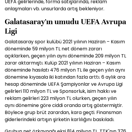
UEFA gelirlerinde, forma satışlarında, reklam
anlaşmaları vb. unsurlarda artış bekleniyor.
Galatasaray'ın umudu UEFA Avrupa
Ligi
Galatasaray spor kulübü 2021 yılının Haziran – Kasım
döneminde 59 milyon TL net dönem zararı
açıklarken, geçen yılın aynı döneminde 209 milyon TL
zarar aktarmıştı. Kulüp 2021 yılının Haziran – Kasım
döneminde hasılatı 476 milyon TL ile geçen yılın aynı
dönemine kıyasala iki katından fazla arttı. 6 aylık ara
hesap döneminde UEFA Şampiyonlar ve Avrupa Ligi
gelirleri 110 milyon TL ve Sponsorluk, isim hakkı ve
reklam gelirleri 223 milyon TL olurken, geçen yılın
aynı dönemine göre ciddi oranda artış göstermiştir.
Böylece grup brüt zarardan, kara geçti. Finansman
giderlerindeki artışın şirketin karlılığını baskıladı.
Grubun net özkaynağı eksi 814 milyon TL, TTK'nın 376.