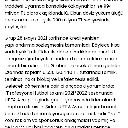
Maddesi Uyarınca konsolide özkaynaklar ise 994
milyon TL olarak açıklandı. Kulübün döviz yükümlülüğü
ise az oranda artış ile 290 milyon TL seviyesinde
paylaşıldı
Grup 28 Mayıs 2021 tarihinde kredi yeniden
yapılandırma sözleşmesini tamamladı. Böylece kısa
vadeli yükümlülükler ile dönen varlıklar arasındaki
dengesizliğini büyük oranda ortadan kaldırmak için
önemli bir adım attı. Grubun gelecek dönem gelirleri
üzerinde toplam 5.525.130.440 TL tutarında temlik,
teminat, nakit blokaj ve kefalet tesis edildi.
Gelecek dönemlere dair bilançodaki yorumlarda;
‘’Profesyonel futbol takımı 2021/2022 sezonunda
UEFA Avrupa Liginde grup aşamasında lider olarak
gruptan çıkmıştır. Şirket UEFA Avrupa Ligini başarılı
bir noktada tamamlayacağını öngörmektedir.’’ ve ‘’
Yeni reklam ve sponsorluk anlaşmaları yapmış ve
gelir arttırıcı başkaca yeni anlaşmalar üzerinde