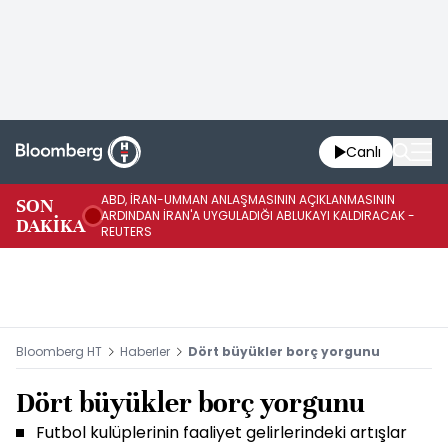
Canlı
ABD, İRAN-UMMAN ANLAŞMASININ AÇIKLANMASININ
AB
SON
ARDINDAN İRAN'A UYGULADIĞI ABLUKAYI KALDIRACAK -
GE
DAKİKA
REUTERS
UY
Bloomberg HT
Haberler
Dört büyükler borç yorgunu
Dört büyükler borç yorgunu
Futbol kulüplerinin faaliyet gelirlerindeki artışlar