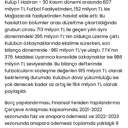
Kulüp 1 Haziran – 30 Kasım dönemi arasında 607
milyon TL Futbol Faaliyetinden, 152 milyon TL ise
Mağazacılık faaliyetinden hasılat elde etti. Bu
hasılattan bölümler arası düzeltme çıkartıldığında
grubun cirosu 713 milyon TL ile geçen yılın aynı
dönemindeki 295 milyon TL’nin oldukça üzerine çıktı.
Kulübün özkaynaklarında eksilme sürerken, son
bilanço döneminde -961 milyon TL’ye ulaştı. TTK'nın
376. Maddesi Uyarınca konsolide özkaynaklar ise 986
milyon TL seviyesinde. Bu bilanço defterinde
futbolcuların sözleşme değerleri 915 milyon TL olarak
belirlenmiş durumda. Kulübün döviz yükümlülüğü ise
yok denecek kadar az artış ile 184 milyon TL olarak
paylaşıldı.
Borç yapılandırması, Finansal Yeniden Yapılandırma
Çerçeve Anlaşması kapsamında, 2021-2022
sezonunda faiz ve anapara ödemesiz ve 2022-2023
sezonunda anapara ödemesiz toplamda yaklaşık 9